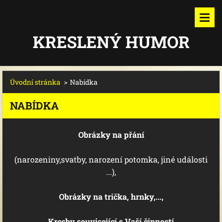
KRESLENÝ HUMOR
Úvodní stránka
>
Nabídka
NABÍDKA
Obrázky na přání
(narozeniny,svatby, narození potomka, jiné události
...),
Obrázky na trička, hrnky,...,
Kresby související s Vaší činností