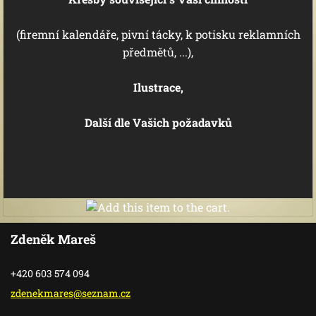
(firemní kalendáře, pivní tácky, k potisku reklamních
předmětů, ...),
Ilustrace,
Další dle Vašich požadavků
Zdeněk Mareš
+420 603 574 094
zdenekma
res@sezn
am.cz