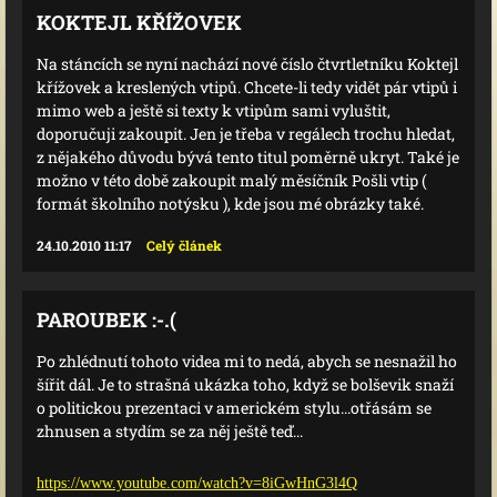
KOKTEJL KŘÍŽOVEK
Na stáncích se nyní nachází nové číslo čtvrtletníku Koktejl
křížovek a kreslených vtipů. Chcete-li tedy vidět pár vtipů i
mimo web a ještě si texty k vtipům sami vyluštit,
doporučuji zakoupit. Jen je třeba v regálech trochu hledat,
z nějakého důvodu bývá tento titul poměrně ukryt. Také je
možno v této době zakoupit malý měsíčník Pošli vtip (
formát školního notýsku ), kde jsou mé obrázky také.
24.10.2010 11:17
Celý článek
PAROUBEK :-.(
Po zhlédnutí tohoto videa mi to nedá, abych se nesnažil ho
šířit dál. Je to strašná ukázka toho, když se bolševik snaží
o politickou prezentaci v americkém stylu...otřásám se
zhnusen a stydím se za něj ještě teď...
https://www.youtube.com/watch?v=8iGwHnG3l4Q