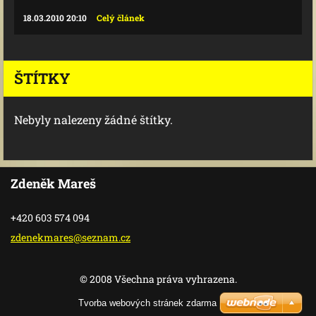
18.03.2010 20:10
Celý článek
ŠTÍTKY
Nebyly nalezeny žádné štítky.
Zdeněk Mareš
+420 603 574 094
zdenekma
res@sezn
am.cz
© 2008 Všechna práva vyhrazena.
Tvorba webových stránek zdarma