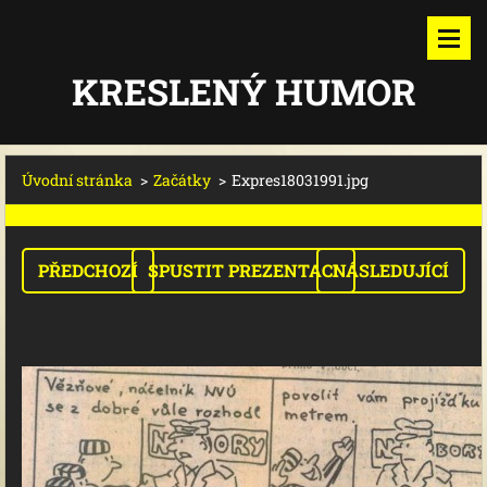
KRESLENÝ HUMOR
Úvodní stránka
>
Začátky
>
Expres18031991.jpg
PŘEDCHOZÍ
SPUSTIT PREZENTACI
NÁSLEDUJÍCÍ