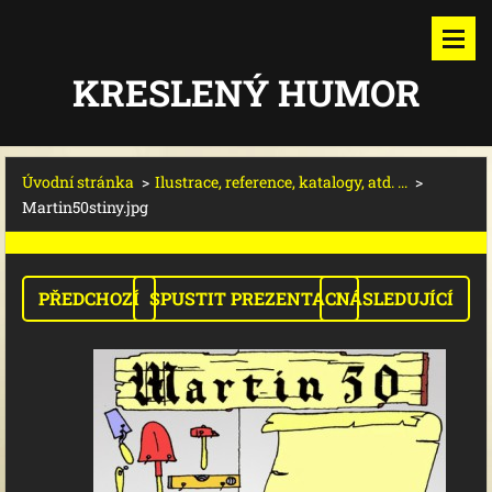
KRESLENÝ HUMOR
Úvodní stránka
>
Ilustrace, reference, katalogy, atd. ...
>
Martin50stiny.jpg
PŘEDCHOZÍ
SPUSTIT PREZENTACI
NÁSLEDUJÍCÍ